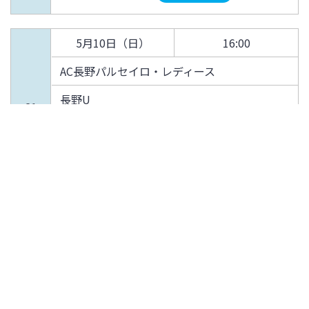
5月10日（日）
16:00
AC長野パルセイロ・レディース
長野U
21
DAZN
1○0
試合結果
5月16日（土）
13:00
ちふれASエルフェン埼玉
ユアスタ
22
DAZN