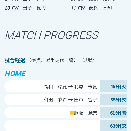
田子 夏海
後藤 三知
28
FW
11
FW
MATCH PROGRESS
試合経過
〈得点、選手交代、警告、退場〉
HOME
高和 芹夏 → 北原 朱夏
46分[交代
和田 麻希 → 田中 智子
58分[交代
■
脇阪 麗奈
61分[警告
63分[交代