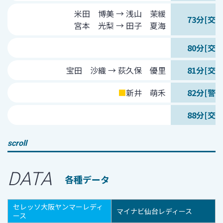
米田 博美 → 浅山 茉緩
73分[交代
宮本 光梨 → 田子 夏海
80分[交代
宝田 沙織 → 荻久保 優里
81分[交代
■
新井 萌禾
82分[警告
88分[交代
scroll
DATA
各種データ
セレッソ大阪ヤンマーレディ
マイナビ仙台レディース
ース