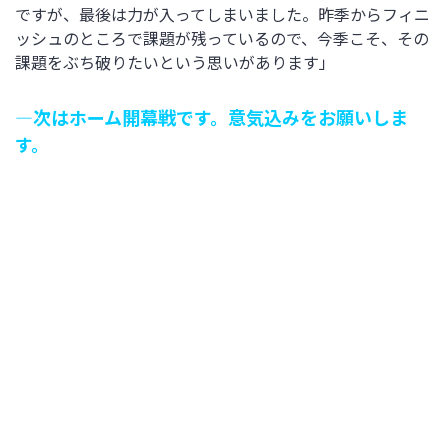
ですが、最後は力が入ってしまいました。昨季からフィニ
ッシュのところで課題が残っているので、今季こそ、その
課題をぶち破りたいという思いがあります」
―次はホーム開幕戦です。意気込みをお願いしま
す。
「ホームではサポーターの方々も大勢来て下さると思うの
で、絶対に勝ちたいです。勝利できていないので、ホーム
で今季初勝利できるように一丸となってがんばりたいで
す」
篠田帆花選手
―WEリーグデビュー戦となりました。プレーして