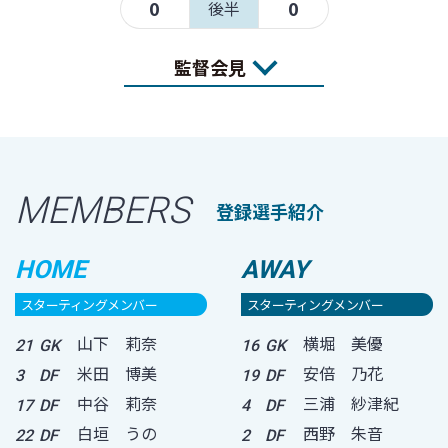
0
0
後半
監督会見
MEMBERS
登録選手紹介
HOME
AWAY
スターティングメンバー
スターティングメンバー
山下 莉奈
横堀 美優
21
GK
16
GK
米田 博美
安倍 乃花
3
DF
19
DF
中谷 莉奈
三浦 紗津紀
17
DF
4
DF
白垣 うの
西野 朱音
22
DF
2
DF