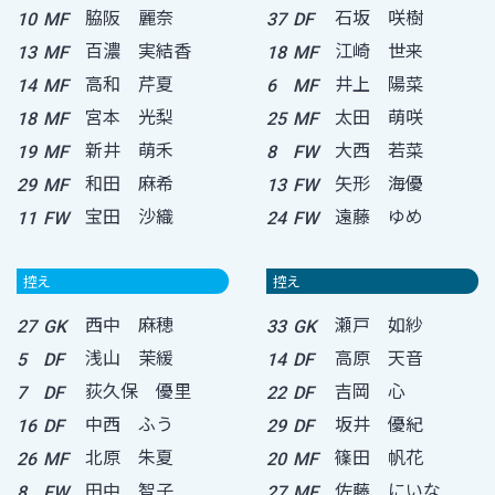
脇阪 麗奈
石坂 咲樹
10
MF
37
DF
百濃 実結香
江崎 世来
13
MF
18
MF
高和 芹夏
井上 陽菜
14
MF
6
MF
宮本 光梨
太田 萌咲
18
MF
25
MF
新井 萌禾
大西 若菜
19
MF
8
FW
和田 麻希
矢形 海優
29
MF
13
FW
宝田 沙織
遠藤 ゆめ
11
FW
24
FW
控え
控え
西中 麻穂
瀬戸 如紗
27
GK
33
GK
浅山 茉緩
高原 天音
5
DF
14
DF
荻久保 優里
吉岡 心
7
DF
22
DF
中西 ふう
坂井 優紀
16
DF
29
DF
北原 朱夏
篠田 帆花
26
MF
20
MF
田中 智子
佐藤 にいな
8
FW
27
MF