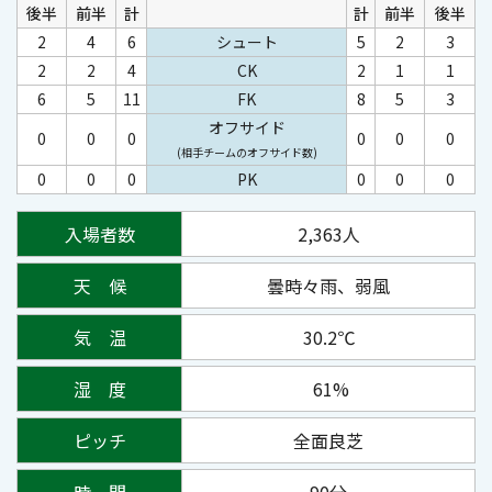
後半
前半
計
計
前半
後半
2
4
6
シュート
5
2
3
2
2
4
CK
2
1
1
6
5
11
FK
8
5
3
オフサイド
0
0
0
0
0
0
(相手チームのオフサイド数)
0
0
0
PK
0
0
0
入場者数
2,363人
天 候
曇時々雨、弱風
気 温
30.2℃
湿 度
61%
ピッチ
全面良芝
時 間
90分