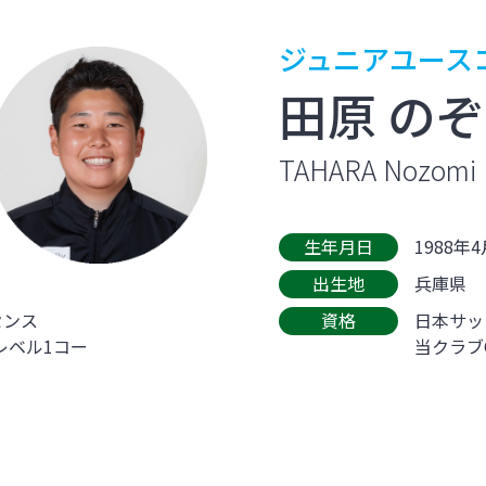
ジュニアユース
田原 の
TAHARA Nozomi
生年月日
1988年
出生地
兵庫県
センス
資格
日本サッ
レベル1コー
当クラブO