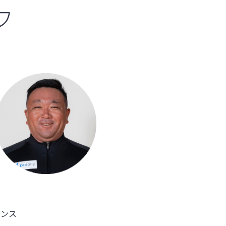
フ
センス