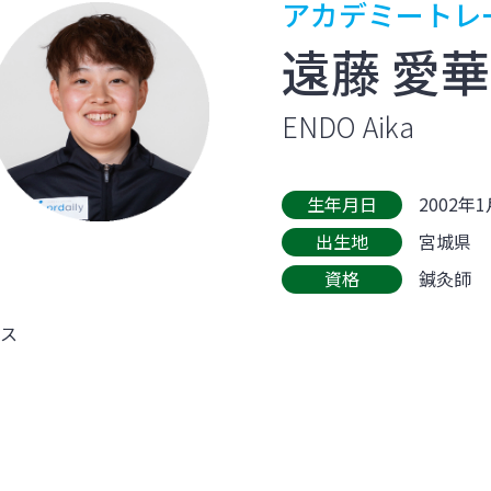
アカデミートレ
遠藤 愛華
ENDO Aika
生年月日
2002年
出生地
宮城県
資格
鍼灸師
ンス