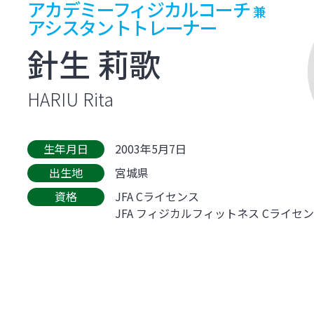
アカデミーフィジカルコーチ
兼
アシスタントトレーナー
針生 莉歌
HARIU Rita
生年月日
2003年5月7日
出生地
宮城県
資格
JFA Cライセンス
JFA フィジカルフィットネス Cライセ