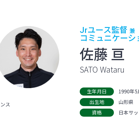
Jrユース監督
兼
コミュニケーシ
佐藤 亘
SATO Wataru
生年月日
1990年
出生地
山形県
センス
資格
日本サッ