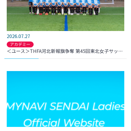
2026.07.27
アカデミー
＜ユース＞THFA河北新報旗争奪 第45回東北女子サッカー選手権大会 兼 皇后杯JFA第48回全日本女子サッカー選手権大会東北大会 について