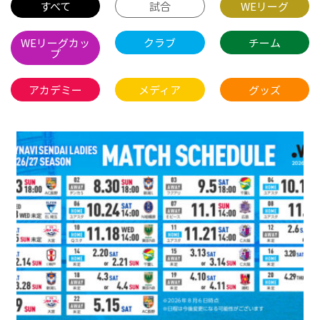
すべて
試合
WEリーグ
WEリーグカッ
クラブ
チーム
プ
アカデミー
メディア
グッズ