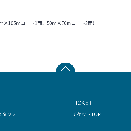
8ｍ×105ｍコート1面、50ｍ×70mコート2面）
TICKET
スタッフ
チケットTOP