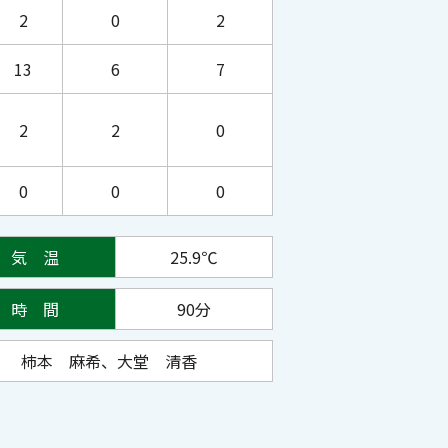
2
0
2
13
6
7
2
2
0
0
0
0
気 温
25.9℃
時 間
90分
柿本 麻希、大堂 清香