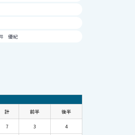
坂井 優紀
計
前半
後半
7
3
4