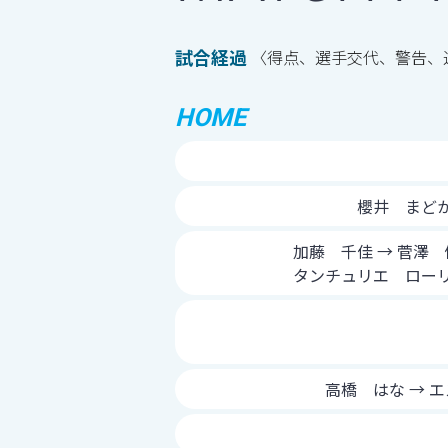
試合経過
〈得点、選手交代、警告、
HOME
櫻井 まどか
加藤 千佳 → 菅澤
タンチュリエ ローリ
高橋 はな → 