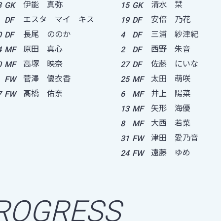
伊能 真弥
清水 栞
3
GK
15
GK
エスタ マイ キス
安倍 乃花
DF
19
DF
長尾 ののか
三浦 紗津紀
0
DF
4
DF
原田 真心
西野 朱音
4
MF
2
DF
高塚 映奈
佐藤 にいな
0
MF
27
DF
菅澤 優衣香
太田 萌咲
FW
25
MF
髙橋 佑奈
井上 陽菜
7
FW
6
MF
矢形 海優
13
MF
大西 若菜
8
MF
津田 愛乃音
31
FW
遠藤 ゆめ
24
FW
ROGRESS