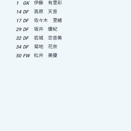
伊藤 有里彩
1
GK
高原 天音
14
DF
佐々木 里緒
17
DF
坂井 優紀
29
DF
岩城 恋音美
32
DF
菊地 花奈
34
DF
松井 美優
50
FW