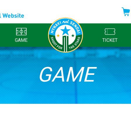
GAME
TICKET
GAME