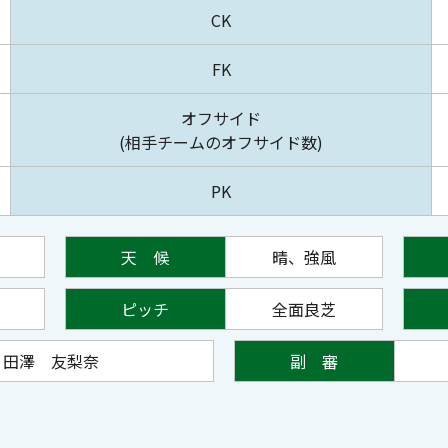
CK
FK
オフサイド
(相手チームのオフサイド数)
PK
天 候
晴、強風
ピッチ
全面良芝
田澤 友梨奈
副 審