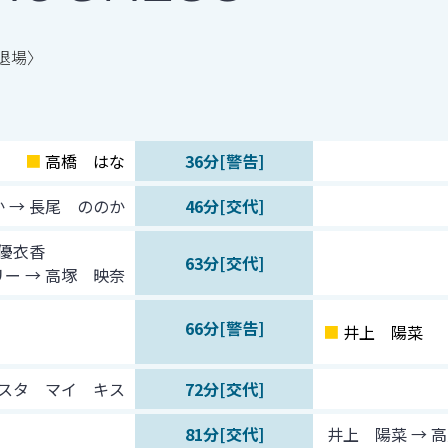
退場〉
■
高橋 はな
36分[警告]
 → 長尾 ののか
46分[交代]
 優衣香
63分[交代]
ー → 高塚 映奈
66分[警告]
■
井上 陽菜
エスタ マイ キス
72分[交代]
81分[交代]
井上 陽菜 → 