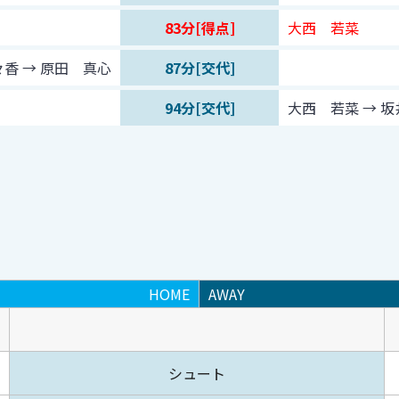
83分[得点]
大西 若菜
香 → 原田 真心
87分[交代]
94分[交代]
大西 若菜 → 
HOME
AWAY
シュート