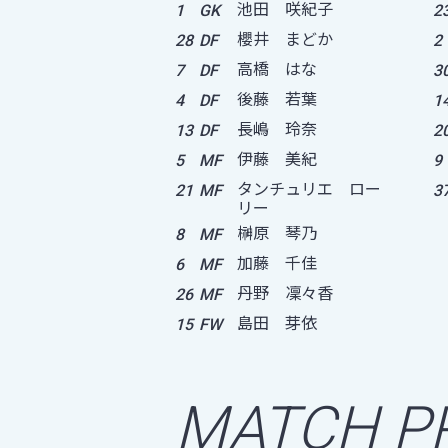
池田 咲紀子
1
GK
2
櫻井 まどか
28
DF
2
高橋 はな
7
DF
3
後藤 若葉
4
DF
1
長嶋 玲奈
13
DF
2
伊藤 美紀
5
MF
9
タンチュリエ ロー
21
MF
3
リー
榊原 琴乃
8
MF
加藤 千佳
6
MF
丹野 凜々香
26
MF
島田 芽依
15
FW
MATCH P