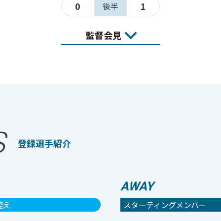
0
1
後半
監督会見
S
登録選手紹介
AWAY
控え
スターティングメンバー