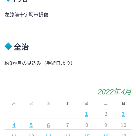
左膝前十字靭帯損傷
全治
約8か月の見込み（手術日より）
2022年4月
月
火
水
木
金
土
日
1
3
2
4
5
6
7
8
9
10
13
15
16
11
12
14
17