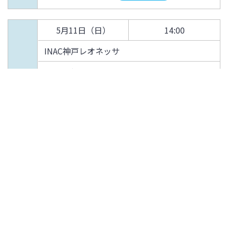
5月11日（日）
14:00
INAC神戸レオネッサ
ノエスタ
21
DAZN
0●6
試合結果
5月17日（土）
14:00
AC長野パルセイロ・レディース
セイホク
22
DAZN