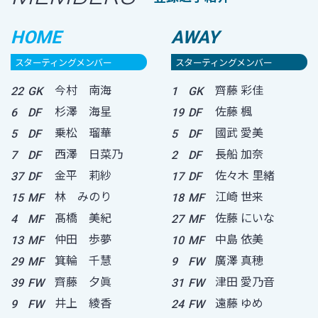
HOME
AWAY
スターティングメンバー
スターティングメンバー
今村 南海
齊藤 彩佳
22
GK
1
GK
杉澤 海星
佐藤 楓
6
DF
19
DF
乗松 瑠華
國武 愛美
5
DF
5
DF
西澤 日菜乃
長船 加奈
7
DF
2
DF
金平 莉紗
佐々木 里緒
37
DF
17
DF
林 みのり
江崎 世来
15
MF
18
MF
髙橋 美紀
佐藤 にいな
4
MF
27
MF
仲田 歩夢
中島 依美
13
MF
10
MF
箕輪 千慧
廣澤 真穂
29
MF
9
FW
齊藤 夕眞
津田 愛乃音
39
FW
31
FW
井上 綾香
遠藤 ゆめ
9
FW
24
FW