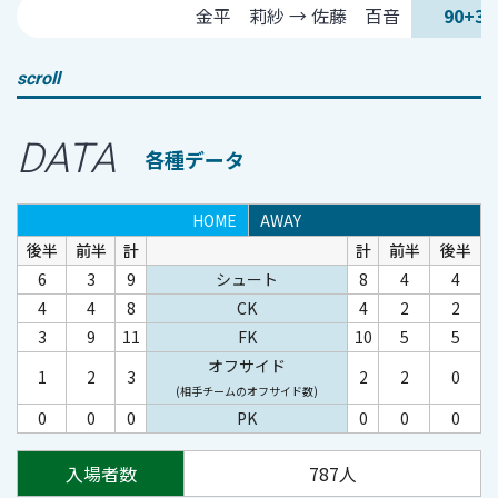
金平 莉紗 → 佐藤 百音
90+3
scroll
DATA
各種データ
HOME
AWAY
後半
前半
計
計
前半
後半
6
3
9
シュート
8
4
4
4
4
8
CK
4
2
2
3
9
11
FK
10
5
5
オフサイド
1
2
3
2
2
0
(相手チームのオフサイド数)
0
0
0
PK
0
0
0
入場者数
787人