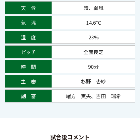
天 候
晴、弱風
気 温
14.6℃
湿 度
23%
ピッチ
全面良芝
時 間
90分
主 審
杉野 杏紗
副 審
緒方 実央、吉田 瑞希
試合後コメント