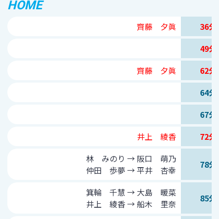
HOME
齊藤 夕眞
36分
49分
齊藤 夕眞
62分
64分
67分
井上 綾香
72分
林 みのり → 阪口 萌乃
78分
仲田 歩夢 → 平井 杏幸
箕輪 千慧 → 大島 暖菜
85分
井上 綾香 → 船木 里奈