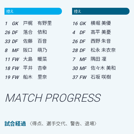
控え
控え
戸梶 有野里
横堀 美優
1
GK
16
GK
落合 依和
高平 美憂
26
DF
4
DF
佐藤 百音
西野 朱音
33
DF
26
DF
阪口 萌乃
松永 未衣奈
8
MF
28
DF
大島 暖菜
隅田 凜
11
FW
7
MF
平井 杏幸
佐々木 美和
18
FW
30
MF
船木 里奈
石坂 咲樹
19
FW
37
FW
MATCH PROGRESS
試合経過
〈得点、選手交代、警告、退場〉