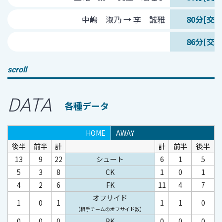
中嶋 淑乃 → 李 誠雅
80分[交代
86分[交代
scroll
DATA
各種データ
HOME
AWAY
後半
前半
計
計
前半
後半
13
9
22
シュート
6
1
5
5
3
8
CK
1
0
1
4
2
6
FK
11
4
7
オフサイド
1
0
1
1
1
0
(相手チームのオフサイド数)
0
0
0
PK
0
0
0