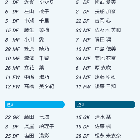
近賀 ゆかり
國武 愛美
2
DF
5
DF
左山 桃子
長船 加奈
6
DF
2
DF
市瀬 千里
吉岡 心
5
DF
22
DF
藤生 菜摘
佐々木 美和
15
DF
30
MF
小川 愛
隅田 凜
8
MF
7
MF
笠原 綺乃
中島 依美
29
MF
10
MF
瀧澤 千聖
菊地 花奈
10
MF
34
MF
立花 葉
原 衣吹
26
MF
6
MF
中嶋 淑乃
遠藤 ゆめ
11
FW
24
MF
髙橋 美夕紀
後藤 三知
13
FW
11
FW
控え
控え
藤田 七海
清水 栞
22
GK
15
GK
呉屋 絵理子
佐藤 楓
3
DF
19
DF
塩田 満彩
松永 未衣奈
25
DF
28
DF