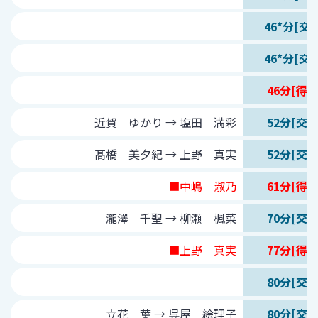
46*分[交代
46*分[交代
46分[得点
近賀 ゆかり → 塩田 満彩
52分[交代
髙橋 美夕紀 → 上野 真実
52分[交代
■中嶋 淑乃
61分[得点
瀧澤 千聖 → 柳瀬 楓菜
70分[交代
■上野 真実
77分[得点
80分[交代
立花 葉 → 呉屋 絵理子
80分[交代