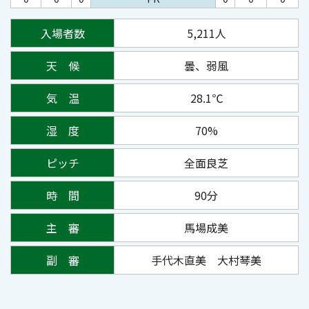
入場者数
5,211人
天 候
曇、弱風
気 温
28.1℃
湿 度
70%
ピッチ
全面良芝
時 間
90分
主 審
馬場成美
副 審
手代木直美 大村琴美