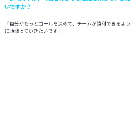
いですか？
「自分がもっとゴールを決めて、チームが勝利できるよう
に頑張っていきたいです」
MF 7 隅田凜 選手
―失点の重なる苦しい試合となりました。90分を振
り返っていかがですか？
「シーズンが始まってから、リーグ、カップ戦ともに勝て
ていない中で、今日、連戦の初戦がどれだけ大事になるか
ということはチーム全員でわかっていたと思います。しか
し、前半2失点してしまったこと、後半1点返しましたが、
失点を重ねてしまったこと。自分たちの弱い部分が出た試