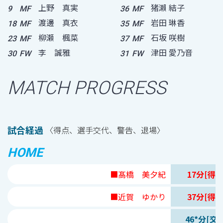
上野 真実
猪瀨 結子
9
MF
36
MF
渡邊 真衣
岩田 琳香
18
MF
35
MF
柳瀬 楓菜
石坂 咲樹
23
MF
37
MF
李 誠雅
津田 愛乃音
30
FW
31
FW
MATCH PROGRESS
試合経過
〈得点、選手交代、警告、退場〉
HOME
■髙橋 美夕紀
17分[得点
■近賀 ゆかり
37分[得点
46*分[交代