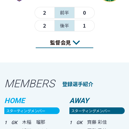
2
0
前半
2
1
後半
監督会見
MEMBERS
登録選手紹介
HOME
AWAY
スターティングメンバー
スターティングメンバー
木稲 瑠那
齊藤 彩佳
1
GK
1
GK