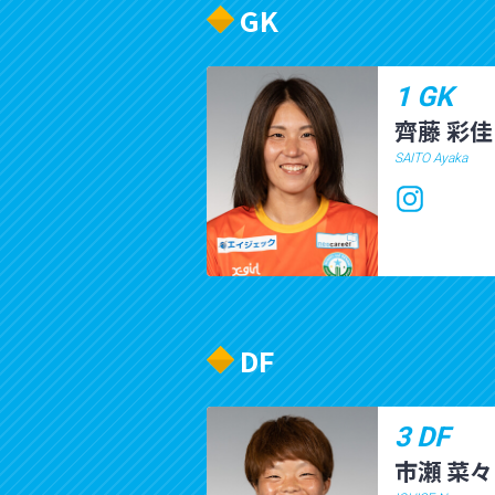
GK
1 GK
齊藤 彩佳
SAITO Ayaka
DF
3 DF
市瀬 菜々