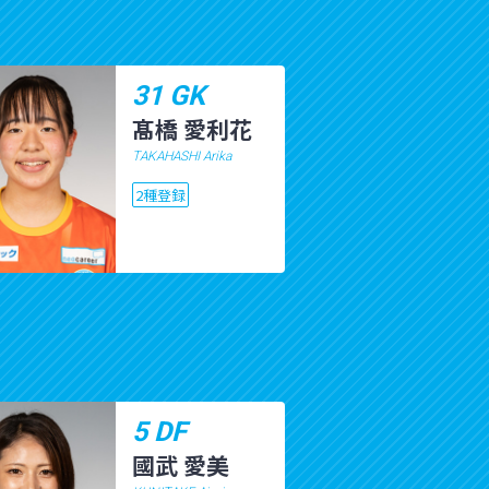
31 GK
髙橋 愛利花
TAKAHASHI Arika
2種登録
5 DF
國武 愛美