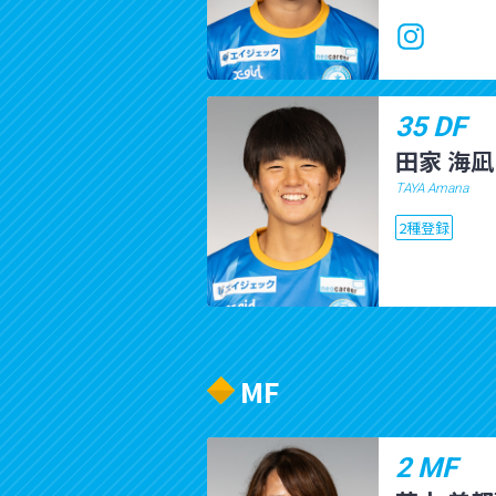
35 DF
田家 海凪
TAYA Amana
2種登録
MF
2 MF