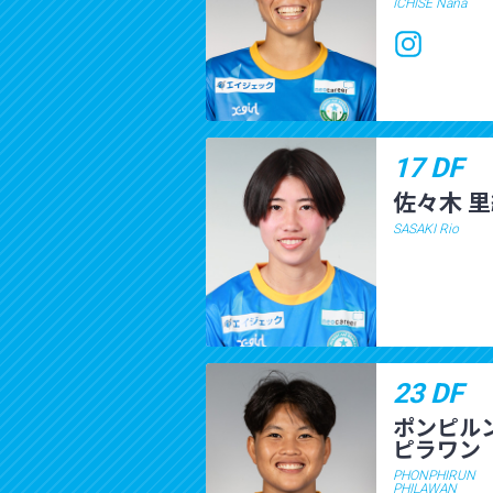
ICHISE Nana
17 DF
佐々木 
SASAKI Rio
23 DF
ポンピル
ピラワン
PHONPHIRUN
PHILAWAN