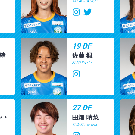
TAKAHIRA Miyu
19 DF
里緒
佐藤 楓
SATO Kaede
27 DF
ン・
田畑 晴菜
TABATA Haruna