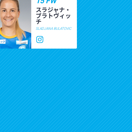
15 FW
スラジャナ・
ブラトヴィッ
チ
SLADJANA BULATOVIC