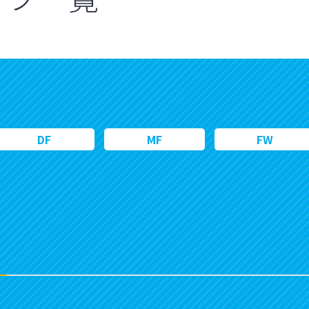
DF
MF
FW