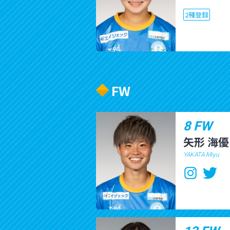
2種登録
FW
8 FW
矢形 海優
YAKATA Miyu