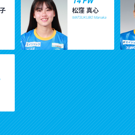
14 FW
々子
松窪 真心
MATSUKUBO Manaka
o