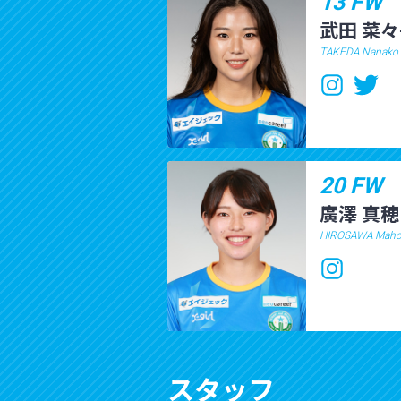
13 FW
武田 菜
TAKEDA Nanako
20 FW
廣澤 真穂
HIROSAWA Mah
スタッフ