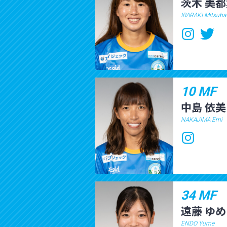
茨木 美
IBARAKI Mitsuba
10 MF
中島 依美
NAKAJIMA Emi
34 MF
遠藤 ゆめ
ENDO Yume