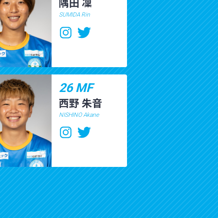
隅田 凜
SUMIDA Rin
26 MF
西野 朱音
NISHINO Akane