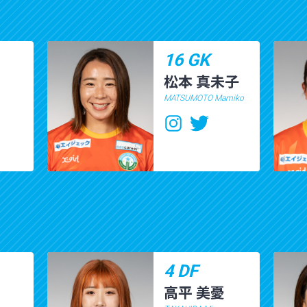
16 GK
松本 真未子
MATSUMOTO Mamiko
4 DF
高平 美憂