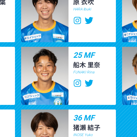
都葉
原 衣吹
HARA Ibuki
25 MF
船木 里奈
FUNAKI Rina
36 MF
猪瀨 結子
INOSE Yuko