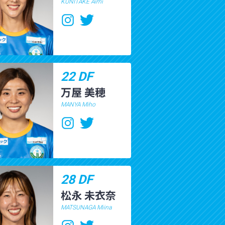
KUNITAKE Aimi
22 DF
万屋 美穂
MANYA Miho
28 DF
松永 未衣奈
MATSUNAGA Miina