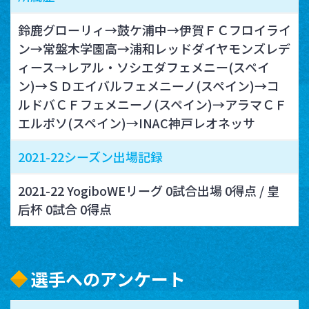
鈴鹿グローリィ→鼓ケ浦中→伊賀ＦＣフロイライ
ン→常盤木学園高→浦和レッドダイヤモンズレデ
ィース→レアル・ソシエダフェメニー(スペイ
ン)→ＳＤエイバルフェメニーノ(スペイン)→コ
ルドバＣＦフェメニーノ(スペイン)→アラマＣＦ
エルポソ(スペイン)→INAC神戸レオネッサ
2021-22シーズン出場記録
2021-22 YogiboWEリーグ 0試合出場 0得点 / 皇
后杯 0試合 0得点
選手へのアンケート