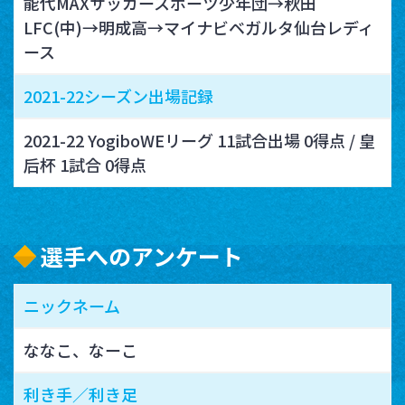
能代MAXサッカースポーツ少年団→秋田
LFC(中)→明成高→マイナビベガルタ仙台レディ
ース
2021-22シーズン出場記録
2021-22 YogiboWEリーグ 11試合出場 0得点 / 皇
后杯 1試合 0得点
選手へのアンケート
ニックネーム
ななこ、なーこ
利き手／利き足