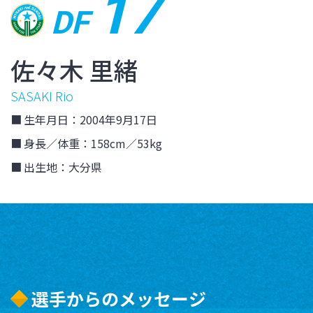
17
DF
佐々木 里緒
SASAKI Rio
生年月日：2004年9月17日
身長／体重：158cm／53kg
出生地：大分県
選手からのメッセージ