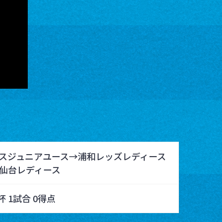
ースジュニアユース→浦和レッズレディース
仙台レディース
后杯 1試合 0得点