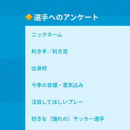
選手へのアンケート
ニックネーム
利き手／利き足
出身校
今季の目標・意気込み
注目してほしいプレー
好きな（憧れの）サッカー選手