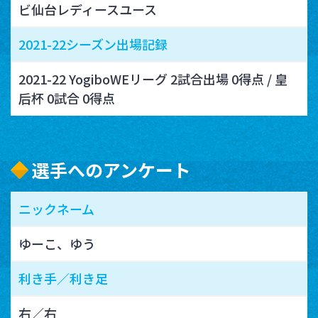
ビ仙台レディースユース
2021-22シーズン出場記録
2021-22 YogiboWEリーグ 2試合出場 0得点 / 皇
后杯 0試合 0得点
選手へのアンケート
ニックネーム
ゆーこ、ゆう
利き手／利き足
右／右