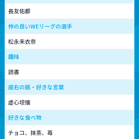
長友佑都
仲の良いWEリーグの選手
松永未衣奈
趣味
読書
座右の銘・好きな言葉
虚心坦懐
好きな食べ物
チョコ、抹茶、苺