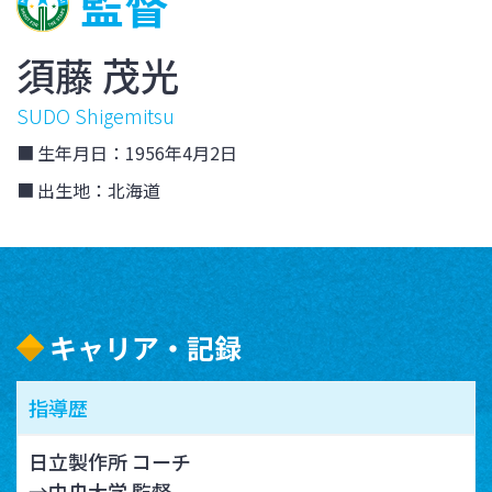
監督
須藤 茂光
SUDO Shigemitsu
生年月日：1956年4月2日
出生地：北海道
キャリア・記録
指導歴
日立製作所 コーチ
→中央大学 監督