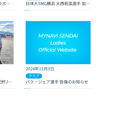
ニシキヤキッチンと商品コラボ「伊達な娘とさつまいもプロジェクト」
日体大SMG横浜 大西若菜選手 加入内定のお知らせ
2024年11月3日
クラブ
＜ジュニアユース＞高円宮妃杯JFA第29回全日本U15女子サッカー選手権大会東北第1代表決定戦 結果のお知らせ
パク・ジェア選手 負傷のお知らせ