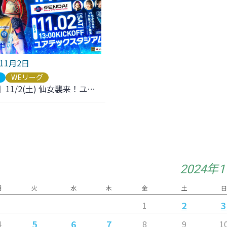
年11月2日
ブ
WEリーグ
【更新】11/2(土) 仙女襲来！ユアスタに『センダイガールズプロレスリング』 がやってくる！
2024年
月
火
水
木
金
土
日
2
3
1
5
6
7
4
8
9
1