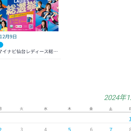
年12月9日
ブ
第3回 マイナビ仙台レディース総選挙～”萩の月”の選ばれし8人～ 開催
2024年
月
火
水
木
金
土
2
5
7
3
4
6