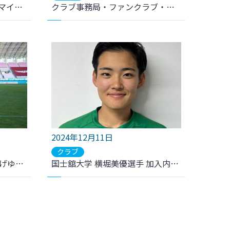
2025年エスパル仙台初売～マイナビ仙台レディース福袋～販売
クラブ事務局・ファンクラブ・オンラインショップ 年末年始期間の対応について
2024年12月11日
クラブ
12/13(金)「名取市産きくらげゆうパック 出発式」マイビィ参加のお知らせ
国士舘大学 横堀美優選手 加入内定のお知らせ