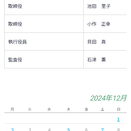
取締役
池田 里子
取締役
小作 正幸
執行役員
貝田 真
監査役
石津 薫
2024年12月
月
火
水
木
金
土
日
1
2
5
7
3
4
6
8