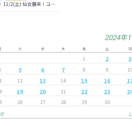
【更新】11/2(土) 仙女襲来！ユアスタに『センダイガールズプロレスリング』 がやってくる！
2024年
月
火
水
木
金
土
日
2
3
1
5
6
7
4
8
9
1
13
15
16
1
1
12
14
19
20
22
23
2
8
21
5
26
27
28
29
30
0月
1