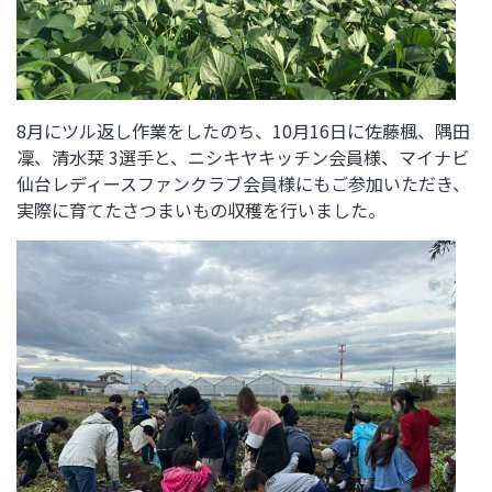
8
月にツル返し作業をしたのち、
10
月
16
日に佐藤楓、隅田
凜、清水栞
3
選手と、ニシキヤキッチン会員様、マイナビ
仙台レディースファンクラブ会員様にもご参加いただき、
実際に育てたさつまいもの収穫を行いました。