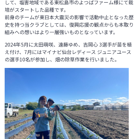
して、塩害地域である東松島市のよつばファーム様にて栽
培がスタートした品種です。
前身のチームが東日本大震災の影響で活動中止となった歴
史を持つ当クラブとしては、復興応援の観点からも本取り
組みへの想いはより一層強いものとなっています。
2024年5
月に太田萌咲、遠藤ゆめ、吉岡心
3
選手が苗を植
え付け、7月にはマイナビ仙台レディース ジュニアユース
の選手
10
名が参加し、畑の除草作業を行いました。