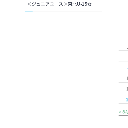
＜ジュニアユース＞東北U-15女子サッカーリーグ第3節 FCゼブラレディース岩手戦 結果のお知らせ
« 6