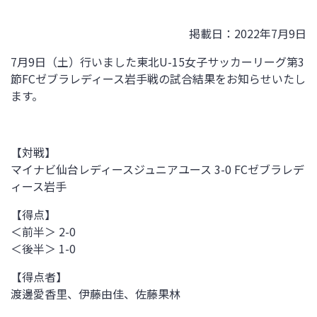
掲載日：2022年7月9日
7月9日（土）行いました東北U-15女子サッカーリーグ第3
節
FCゼブラレディース岩手
戦の試合結果をお知らせいたし
ます。
【対戦】
マイナビ仙台レディースジュニアユース 3-0
FCゼブラレデ
ィース岩手
【得点】
＜前半＞ 2-0
＜後半＞ 1-0
【得点者】
渡邊愛香里、伊藤由佳、佐藤果林