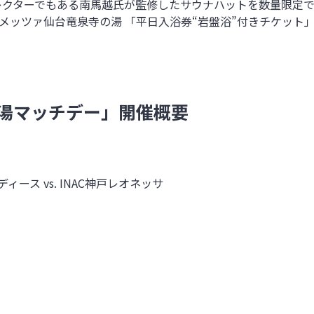
ティブディレクターでもある南馬越氏が監修したサウナハットを数量
のスパメッツァ仙台竜泉寺の湯 「平日入浴券“岩盤浴”付きチケッ
湯マッチデー」開催概要
ィース vs.
INAC
神戸レオネッサ