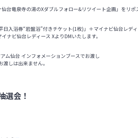
ァ仙台竜泉寺の湯のXダブルフォロー&リツイート企画」をリポ
入浴券“岩盤浴”付きチケット(1枚)」＋マイナビ仙台レディース
にマイナビ仙台レディース XよりDMいたします。
タジアム仙台 インフォメーションブースでお渡し
日お渡しは出来ません。
抽選会！