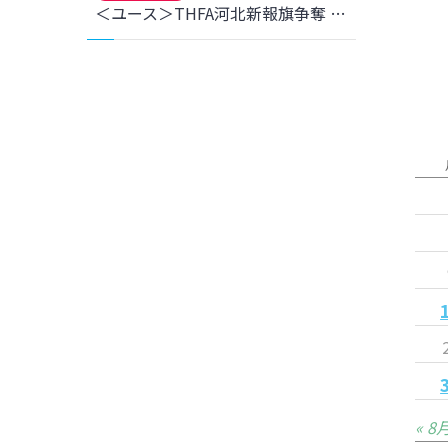
＜ユース＞THFA河北新報旗争奪 第43回東北女子サッカー選手権大会 兼 皇后杯JFA 第46回全日本女子サッカー選手権大会東北大会 準決勝 仙台大学戦 結果のお知らせ
« 8