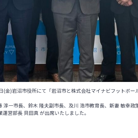
日
(
金
)
岩沼市役所にて「岩沼市と株式会社マイナビフットボー
 淳一市長、鈴木 隆夫副市長、及川 浩市教育長、新妻 敏幸政
業運営部長 貝田真 が出席いたしました。