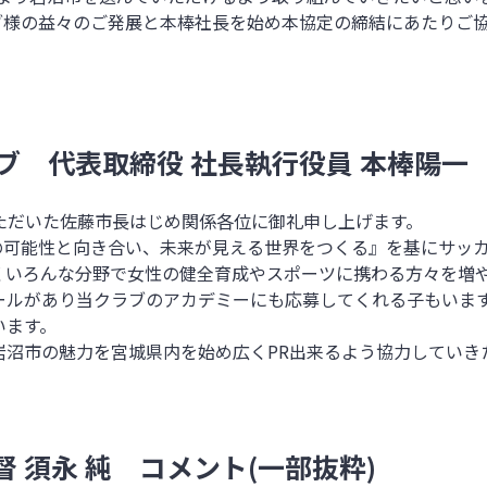
ブ様の益々のご発展と本棒社長を始め本協定の締結にあたりご
ラブ
代表取締役 社長執行役員 本棒陽
ただいた佐藤市長はじめ関係各位に御礼申し上げます。
の可能性と向き合い、未来が見える世界をつくる』を基にサッ
くいろんな分野で女性の健全育成やスポーツに携わる方々を増
ールがあり当クラブのアカデミーにも応募してくれる子もいま
います。
岩沼市の魅力を宮城県内を始め広く
PR
出来るよう協力していき
督 須永 純 コメント(一部抜粋)