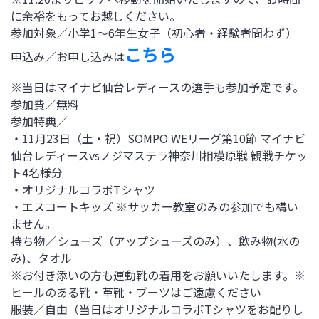
に余裕をもってお越しください。
参加対象／小学1～6年生女子（初心者・経験者問わず）
こちら
申込み／お申し込みは
※当日はマイナビ仙台レディースの選手も参加予定です。
参加費／無料
参加特典／
・11月23日（土・祝）SOMPO WEリーグ第10節 マイナビ
仙台レディースvsノジマステラ神奈川相模原戦 観戦チケッ
ト4名様分
・オリジナルコラボTシャツ
・エスコートキッズ ※サッカー教室のみの参加でも構い
ません。
持ち物／ シューズ（アップシューズのみ）、飲み物(水の
み)、タオル
※お付き添いの方も運動靴の着用をお願いいたします。※
ヒールのある靴・革靴・ブーツはご遠慮ください
服装／自由（当日はオリジナルコラボTシャツをお配りし