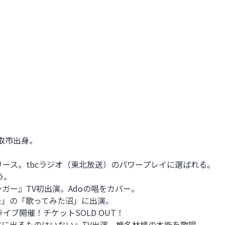
取市出身。
リース。
tbc
ラジオ（東北放送）のパワープレイに選ばれる。
う。
ンガー』
TV
初出演。
Ado
の唱をカバー。
みた」の「歌ってみた沼」に出演。
マンライブ開催！チケットSOLD OUT！
ら右に出るものはいない』TV出演。椎名林檎の本能を歌唱。