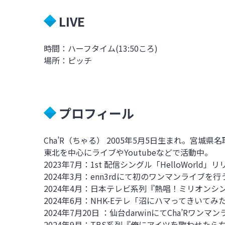
LIVE
時間：ハーフタイム(13:50ころ)
場所：ピッチ
プロフィール
Cha’R
（ちゃる）
2005
年
5
月
5
日生まれ。宮城県名
東北を中心にライブや
Youtube
などで活動中。
2023
年
7
月：
1st
配信シングル「
Hello
World
」リ
2024
年
3
月：
enn3rd
にて初のワンマンライブを行
2024
年
4
月：日本テレビ系列『熱唱！ミリオンシ
2024年6月：NHK-Eテレ「沼にハマってきいて
2024年7月20日 ：仙台darwinにてCha’Rワン
2024年9月：TBS系列『俺にアイツを歌わせた