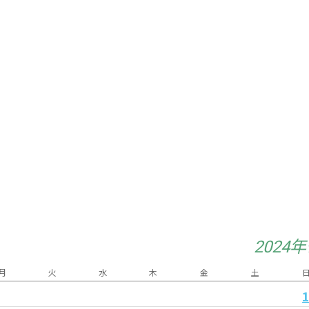
2024
月
火
水
木
金
土