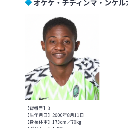
オケケ・チディンマ・ンケルカ OK
【背番号】3
【生年月日】2000年8月11日
【身長体重】173cm／70kg