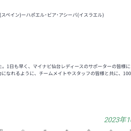
F(スペイン)ーハポエル･ビア･アシーバ(イスラエル)
た。1日も早く、マイナビ仙台レディースのサポーターの皆様に
になれるように、チームメイトやスタッフの皆様と共に、10
2023年
月
火
水
木
金
土