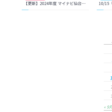
【更新】2024年度 マイナビ仙台レディースジュニアユース新加入選手セレクション 開催延期のお知らせ
« 9