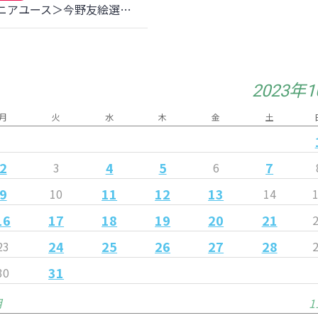
＜ジュニアユース＞今野友絵選手 JFAエリートプログラム女子 U-13 韓国遠征メンバー選出のお知らせ
2023年
月
火
水
木
金
土
2
4
5
7
3
6
9
11
12
13
10
14
16
17
18
19
20
21
24
25
26
27
28
23
31
30
月
1