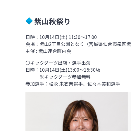
紫山秋祭り
日時：
10月14日(土) 11:30～17:00
会場：紫山2丁目公園となり
（宮城県仙台市泉区紫山
主催 : 紫山連合町内会
〇キックダーツ出店・選手出演
日時：10月14日(土)13:00～15:30頃
※キックダーツ参加無料
参加選手：
松永
未衣奈
選手、佐々木美和
選手