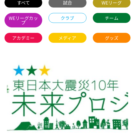
すべて
試合
WEリーグ
WEリーグカッ
クラブ
チーム
プ
アカデミー
メディア
グッズ