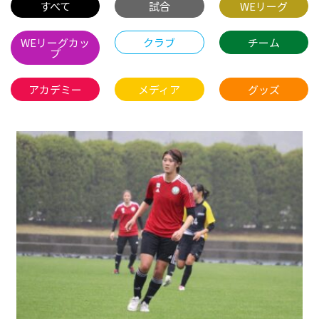
すべて
試合
WEリーグ
WEリーグカッ
クラブ
チーム
プ
アカデミー
メディア
グッズ