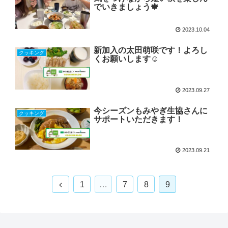
でいきましょう🍁
2023.10.04
新加入の太田萌咲です！よろし
クッキング
くお願いします☺
2023.09.27
今シーズンもみやぎ生協さんに
クッキング
サポートいただきます！
2023.09.21
1
…
7
8
9