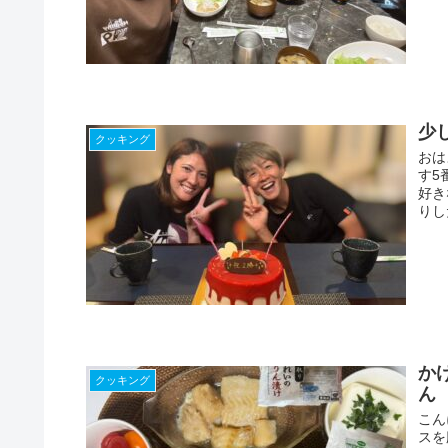
少
クッキング
おは
す5
好き
りし
か
クッキング
ん
こん
スを