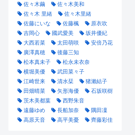
佐々木繭
佐々木美和
佐々木 里緒
佐々木里緒
佐藤にいな
佐藤楓
原衣吹
吉岡心
國武愛美
坂井優紀
大西若菜
太田萌咲
安倍乃花
廣澤真穂
後藤三知
松本真未子
松永未衣奈
横堀美優
武田菜々子
江崎世来
清水栞
猪瀨結子
田畑晴菜
矢形海優
石坂咲樹
茨木美都葉
西野朱音
遠藤ゆめ
長船加奈
隅田凜
高原天音
高平美憂
齊藤彩佳