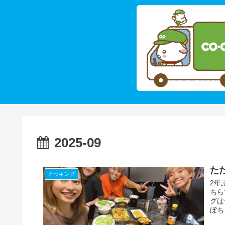
2025-09
た
クッキング
2年
ちら
グは
ぼち