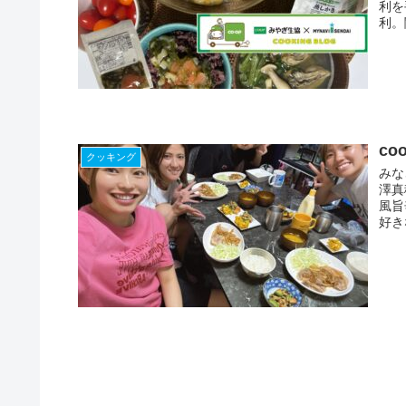
利を
利。
c
クッキング
みな
澤真
風旨
好き