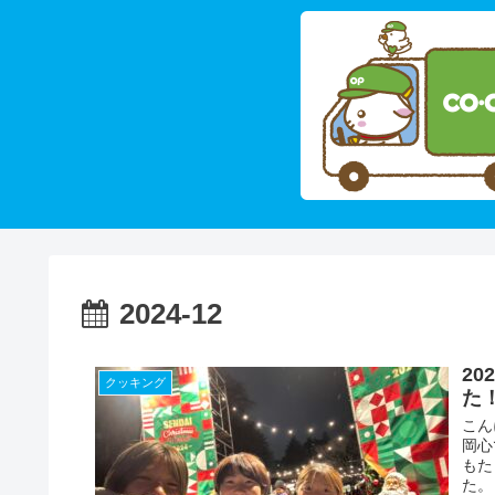
2024-12
2
クッキング
た
こん
岡心
もた
た。