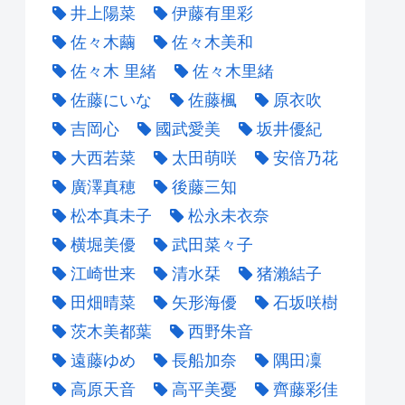
井上陽菜
伊藤有里彩
佐々木繭
佐々木美和
佐々木 里緒
佐々木里緒
佐藤にいな
佐藤楓
原衣吹
吉岡心
國武愛美
坂井優紀
大西若菜
太田萌咲
安倍乃花
廣澤真穂
後藤三知
松本真未子
松永未衣奈
横堀美優
武田菜々子
江崎世来
清水栞
猪瀨結子
田畑晴菜
矢形海優
石坂咲樹
茨木美都葉
西野朱音
遠藤ゆめ
長船加奈
隅田凜
高原天音
高平美憂
齊藤彩佳