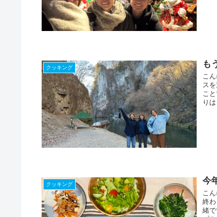
も
クッキング
こん
スを
こと
りはこ
今
クッキング
こん
終わ
緒で