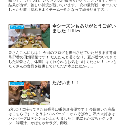
咲です。 カップ戦、たくさんの応援ありがとうございます。中々
結果が出ず、苦しい状況が続いています。 次の最終戦、ホームで
しっかり勝ち切れるようチーム一丸となって頑張りますの...
今シーズンもありがとうござい
クッキング
ました！🙇‍♀️🥗
皆さんこんにちは！ 今回のブログを担当させていただきます背番
号27番の田畑晴菜です！ だんだんと暑くなり、夏が近づいてきま
した🥵皆さん、体調にはくれぐれもお気をつけください！ いつも
たくさんの食品を提供していただき本当に助かっ...
ただいま！！
クッキング
2年ぶりに帰ってきた背番号13番矢形海優です！ 今回頂いた商品
はこちらです ・とうふハンバーグ ・オムそばめし 私の大好きは
ハンバーグはテンション上がりました！ 他にもかぼちゃグラタ
ン、味噌汁、かぼちゃサラダ、卵焼...