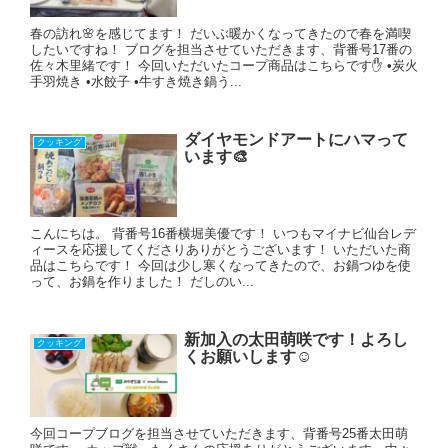
春の訪れ🌸を感じてます！ だいぶ暖かくなってきたので春を満喫
したいですね！ ブログを担当させていただきます、背番号17番の
佐々木里緒です！ 今回いただいたコープ商品はこちらです✋ •炭火
手羽焼き •水餃子 •牛すき焼き鍋う...
ダイヤモンドアートにハマって
クッキング
います🎨
こんにちは。 背番号16番横堀美優です！ いつもマイナビ仙台レデ
ィースを応援してくださりありがとうございます！ いただいた商
品はこちらです！ 今回は少し寒くなってきたので、お鍋つゆを使
って、お鍋を作りました！ だしのい...
新加入の太田萌咲です！よろし
クッキング
くお願いします☺
今回コープブログを担当させていただきます、背番号25番太田萌