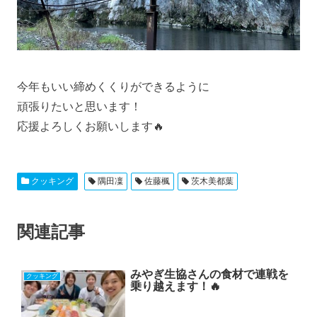
今年もいい締めくくりができるように
頑張りたいと思います！
応援よろしくお願いします🔥
クッキング
隅田凜
佐藤楓
茨木美都葉
関連記事
みやぎ生協さんの食材で連戦を
クッキング
乗り越えます！🔥