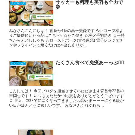
サッカーも料理も美容も全力で
クッキング
💛
みなさんこんにちは！ 背番号4番の高平美憂です 今回コープ様よ
りご提供頂いた商品はこちら☟ ☆たこ焼き ☆炭火手羽焼き ☆子持
ちからふとししゃも ☆ローストポーク(古今東北) 電子レンジでチ
ンやフライパンで焼くだけは本当にありが...
たくさん食べて免疫あーっぷ👆🏻
クッキング
こんにちは！ 今回ブログを担当させていただきます背番号22番の
吉岡心です！ いつもあたたかい応援をありがとがとうございます
☺️ 最近、本格的に寒くなってきましたね🥶たまーーーにくる暖か
い日がほんとうに嬉しいです。 みなさんくれぐれも...