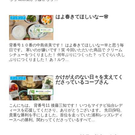
はよ春きてほしいなー🌸
クッキング
背番号１０番の中島依美です！ はよ春きてほしいなー🌸と思う毎
日です。 寒いのが嫌いです！笑 今回いただいた商品で クリーム
シチューをつくりました！ 何年ぶりにつくった？ ってぐらい久し
ぶりにつくりました！ あ！ルウ...
かけがえのない日々を支えてく
クッキング
ださっているコープさん
こんにちは。 背番号11 後藤三知です！ いつもマイナビ仙台レデ
ィースを応援してくださり、ありがとうございます。 先日(9/6)、
貴重な勝利を手にしました。首位を走っていた浦和レッズレディ
ースへの勝利。関わってくださっているすべて...