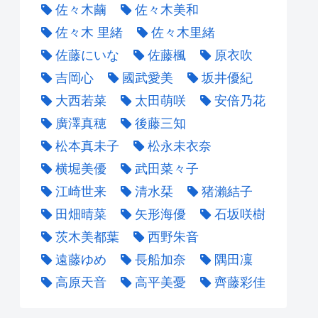
佐々木繭
佐々木美和
佐々木 里緒
佐々木里緒
佐藤にいな
佐藤楓
原衣吹
吉岡心
國武愛美
坂井優紀
大西若菜
太田萌咲
安倍乃花
廣澤真穂
後藤三知
松本真未子
松永未衣奈
横堀美優
武田菜々子
江崎世来
清水栞
猪瀨結子
田畑晴菜
矢形海優
石坂咲樹
茨木美都葉
西野朱音
遠藤ゆめ
長船加奈
隅田凜
高原天音
高平美憂
齊藤彩佳