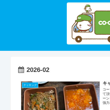
2026-02
キ
クッキング
コー
て頂
ーン
強力