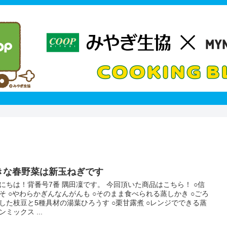
きな春野菜は新玉ねぎです
にちは！背番号7番 隅田凜です。 今回頂いた商品はこちら！ ○信
そ ○やわらかぎんなんがんも ○そのまま食べられる蒸しかき ○ごろ
した枝豆と5種具材の湯葉ひろうす ○栗甘露煮 ○レンジでできる蒸
ンミックス ...