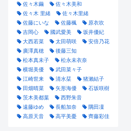
佐々木繭
佐々木美和
佐々木 里緒
佐々木里緒
佐藤にいな
佐藤楓
原衣吹
吉岡心
國武愛美
坂井優紀
大西若菜
太田萌咲
安倍乃花
廣澤真穂
後藤三知
松本真未子
松永未衣奈
横堀美優
武田菜々子
江崎世来
清水栞
猪瀨結子
田畑晴菜
矢形海優
石坂咲樹
茨木美都葉
西野朱音
遠藤ゆめ
長船加奈
隅田凜
高原天音
高平美憂
齊藤彩佳