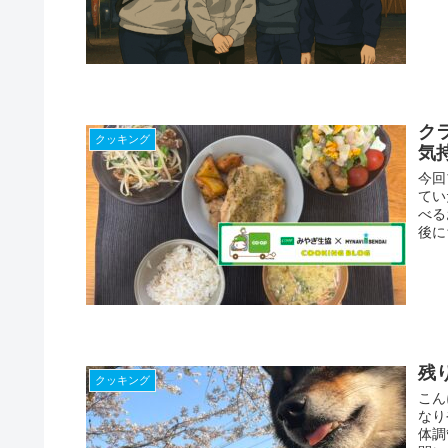
ク
クッキング
気
今回
てい
べる
後に
残
クッキング
こん
なり
体調