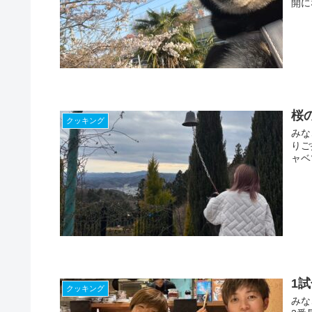
開に
桜
クッキング
みな
りご
ャベ
1
クッキング
みな