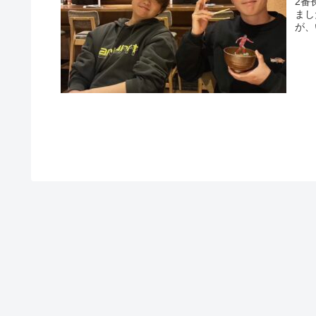
2番
まし
が、