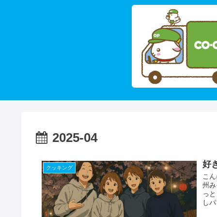
2025-04
好
クッキング
こん
州み
っと
しパ