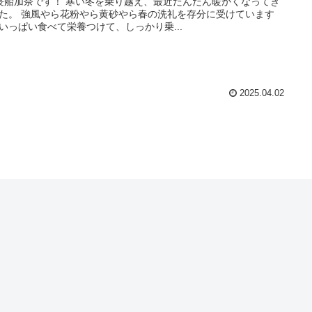
長船加奈です！ 寒い冬を乗り越え、最近だんだん暖かくなってき
た。 強風やら花粉やら黄砂やら春の洗礼を存分に受けています
いっぱい食べて栄養つけて、しっかり乗...
2025.04.02