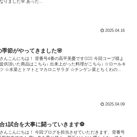
なりました🌸 あった...
2025.04.16
の季節がやってきました🌸
さんこんにちは！ 背番号4番の高平美憂です🙋🏻‍♀️ 今回コープ様よ
提供頂いた商品はこちら↓ 出来上がった料理がこちら↓ ‪☆ロールキ
ツ ‪☆水菜とトマトとマカロニサラダ ‪☆チンゲン菜とちくわの...
2025.04.09
試合1試合を大事に闘っていきます⚽
さんこんにちは！ 今回ブログを担当させていただきます、背番号