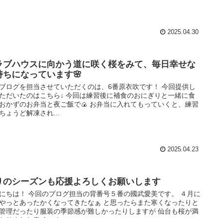
2025.04.30
ラブハウスに向かう道に咲く桜をみて、毎日幸せな
持ちになっています🌸
ブログを担当させていただくのは、6番原衣吹です！ 今回提供し
ただいたのはこちら↓ 今回は練習後に補食のおにぎりと一緒に食
おかずのお弁当と夜ご飯で🍙 お弁当に入れてもっていくと、練習
ちょうど解凍され...
2025.04.23
りのシーズンも応援よろしくお願いします
にちは！ 今回のブログ担当の背番号５番の國武愛美です。 ４月に
やっとあったかくなってきたなぁ と思ったらまた寒くなったりと
管理だったり服装の季節感が難しかったりしますが 仙台も桜が満