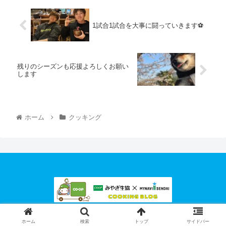
1試合1試合を大事に闘っていきます⚽
残りのシーズンも応援よろしくお願い
します
ホーム
クッキング
© 2023 マイナビ仙台レディース公式BLOG.
ホーム
検索
トップ
サイドバー