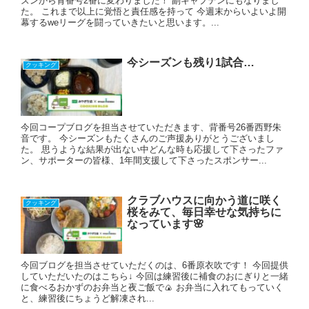
ズンから背番号2番に変わりました！ 副キャプテンにもなりまし
た。 これまで以上に覚悟と責任感を持って 今週末からいよいよ開
幕するweリーグを闘っていきたいと思います。...
今シーズンも残り1試合…
クッキング
今回コープブログを担当させていただきます、背番号26番西野朱
音です。 今シーズンもたくさんのご声援ありがとうございまし
た。 思うような結果が出ない中どんな時も応援して下さったファ
ン、サポーターの皆様、1年間支援して下さったスポンサー...
クラブハウスに向かう道に咲く
クッキング
桜をみて、毎日幸せな気持ちに
なっています🌸
今回ブログを担当させていただくのは、6番原衣吹です！ 今回提供
していただいたのはこちら↓ 今回は練習後に補食のおにぎりと一緒
に食べるおかずのお弁当と夜ご飯で🍙 お弁当に入れてもっていく
と、練習後にちょうど解凍され...