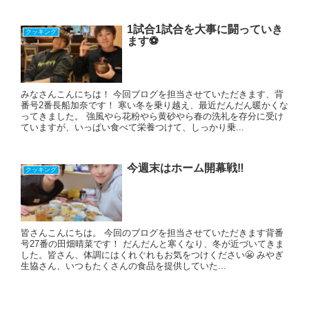
1試合1試合を大事に闘っていき
クッキング
ます⚽
みなさんこんにちは！ 今回ブログを担当させていただきます、背
番号2番長船加奈です！ 寒い冬を乗り越え、最近だんだん暖かくな
ってきました。 強風やら花粉やら黄砂やら春の洗礼を存分に受け
ていますが、いっぱい食べて栄養つけて、しっかり乗...
今週末はホーム開幕戦‼
クッキング
皆さんこんにちは。 今回のブログを担当させていただきます背番
号27番の田畑晴菜です！ だんだんと寒くなり、冬が近づいてきま
した。皆さん、体調にはくれぐれもお気をつけください😬 みやぎ
生協さん、いつもたくさんの食品を提供していた...