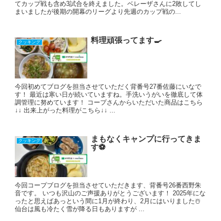
てカップ戦も含め3試合を終えました。ベレーザさんに2敗してし
まいましたが後期の開幕のリーグより先週のカップ戦の...
料理頑張ってます🍳
クッキング
今回初めてブログを担当させていただく背番号27番佐藤にいなで
す！ 最近は寒い日が続いていますね。手洗いうがいを徹底して体
調管理に努めています！ コープさんからいただいた商品はこちら
↓↓ 出来上がった料理がこちら↓↓ ...
まもなくキャンプに行ってきま
クッキング
す⚽️
今回コープブログを担当させていただきます、背番号26番西野朱
音です。 いつも沢山のご声援ありがとうございます！ 2025年にな
ったと思えばあっという間に1月が終わり、2月にはいりました☃️
仙台は風も冷たく雪が降る日もありますが ...