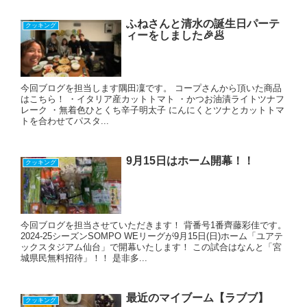
ふねさんと清水の誕生日パーテ
クッキング
ィーをしました🎉🥟
今回ブログを担当します隅田凜です。 コープさんから頂いた商品
はこちら！ ・イタリア産カットトマト ・かつお油漬ライトツナフ
レーク ・無着色ひとくち辛子明太子 にんにくとツナとカットトマ
トを合わせてパスタ...
9月15日はホーム開幕！！
クッキング
今回ブログを担当させていただきます！ 背番号1番齊藤彩佳です。
2024-25シーズンSOMPO WEリーグが9月15日(日)ホーム「ユアテ
ックスタジアム仙台」で開幕いたします！ この試合はなんと「宮
城県民無料招待」！！ 是非多...
最近のマイブーム【ラブブ】
クッキング