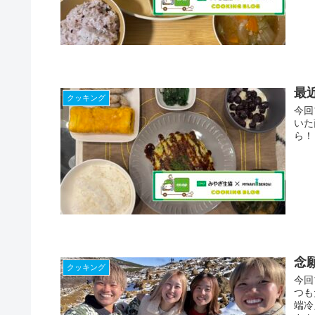
最
クッキング
今回
いた
ら！
念
クッキング
今回
つも
端冷