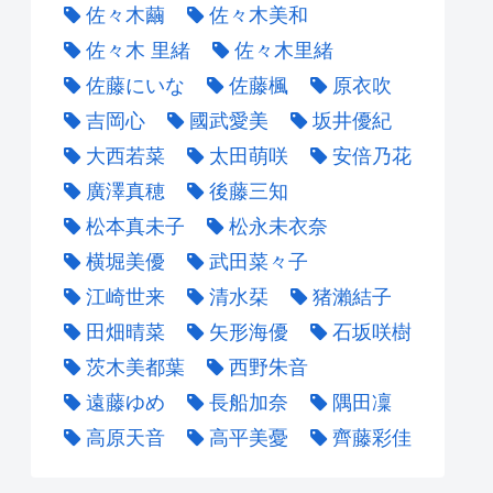
佐々木繭
佐々木美和
佐々木 里緒
佐々木里緒
佐藤にいな
佐藤楓
原衣吹
吉岡心
國武愛美
坂井優紀
大西若菜
太田萌咲
安倍乃花
廣澤真穂
後藤三知
松本真未子
松永未衣奈
横堀美優
武田菜々子
江崎世来
清水栞
猪瀨結子
田畑晴菜
矢形海優
石坂咲樹
茨木美都葉
西野朱音
遠藤ゆめ
長船加奈
隅田凜
高原天音
高平美憂
齊藤彩佳