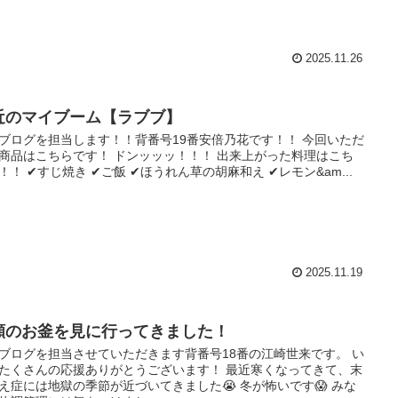
2025.11.26
近のマイブーム【ラブブ】
ブログを担当します！！背番号19番安倍乃花です！！ 今回いただ
商品はこちらです！ ドンッッッ！！！ 出来上がった料理はこち
！！ ✔︎すじ焼き ✔︎ご飯 ✔︎ほうれん草の胡麻和え ✔︎レモン&am...
2025.11.19
願のお釜を見に行ってきました！
ブログを担当させていただきます背番号18番の江崎世来です。 い
たくさんの応援ありがとうございます！ 最近寒くなってきて、末
え症には地獄の季節が近づいてきました😭 冬が怖いです😱 みな