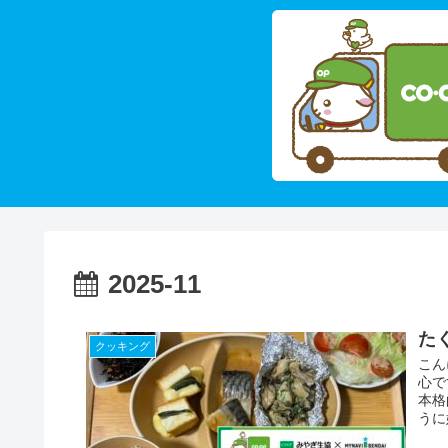
2025-11
た
クッキング
こん
心で
本格
うに