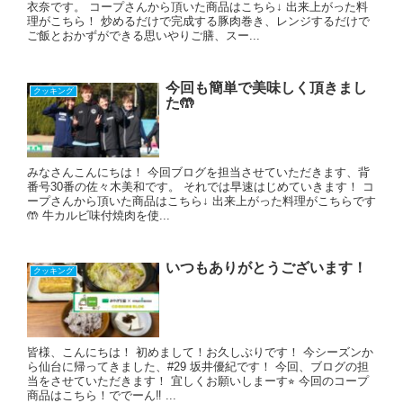
衣奈です。 コープさんから頂いた商品はこちら↓ 出来上がった料
理がこちら！ 炒めるだけで完成する豚肉巻き、レンジするだけで
ご飯とおかずができる思いやりご膳、スー...
今回も簡単で美味しく頂きまし
クッキング
た🤲
みなさんこんにちは！ 今回ブログを担当させていただきます、背
番号30番の佐々木美和です。 それでは早速はじめていきます！ コ
ープさんから頂いた商品はこちら↓ 出来上がった料理がこちらです
🤲 牛カルビ味付焼肉を使...
いつもありがとうございます！
クッキング
皆様、こんにちは！ 初めまして！お久しぶりです！ 今シーズンか
ら仙台に帰ってきました、#29 坂井優紀です！ 今回、ブログの担
当をさせていただきます！ 宜しくお願いしまーす⭐︎ 今回のコープ
商品はこちら！ででーん‼︎ ...