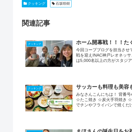
クッキング
石坂咲樹
関連記事
ホーム開幕戦！！！た
クッキング
今回コープブログを担当させ
戦を迎えINAC神戸レオネッ
は5,000名以上の方がスタジア
サッカーも料理も美容も
クッキング
みなさんこんにちは！ 背番号
☆たこ焼き ☆炭火手羽焼き 
でチンやフライパンで焼くだけ
まほさんの誕生日をお祝