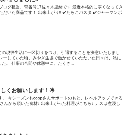
ブログ担当、背番号17佐々木里緒です 最近本格的に寒くなってき
だいた商品です！ 出来上がり‼︎ ✔️たらこパスタ ✔️ジャーマンポ
ての現役生活に一区切りをつけ、引退することを決意いたしまし
プレーしていた頃、みやぎ生協で働かせていただいた日々は、私に
た。 仕事の合間や休憩中に、たくさ...
よろしくお願いします！☀
す。 今シーズンもcoopさんサポートのもと、レベルアップできる
pさんから頂いた食材↓ 出来上がった料理がこちら↓ ナスは煮浸し