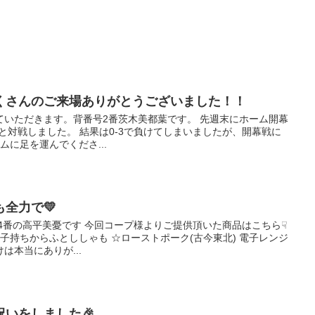
くさんのご来場ありがとうございました！！
ていただきます。背番号2番茨木美都葉です。 先週末にホーム開幕
サと対戦しました。 結果は0-3で負けてしまいましたが、開幕戦に
ムに足を運んでくださ...
全力で💛
4番の高平美憂です 今回コープ様よりご提供頂いた商品はこちら☟
☆子持ちからふとししゃも ☆ローストポーク(古今東北) 電子レンジ
は本当にありが...
いをしました🎉