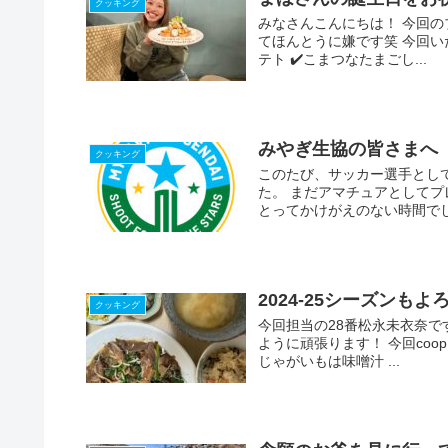
クッキング
みなさんこんにちは！ 今回の
てほんとうに嫌です笑 今回いた
テト ✔️こまつなたまごし...
みやぎ生協の皆さまへ
クッキング
このたび、サッカー選手とし
た。 まだアマチュアとして
とってかけがえのない時間でし
2024-25シーズンも
クッキング
今回担当の28番松永未衣奈で
ように頑張ります！ 今回coo
じゃがいもは味噌汁 ...