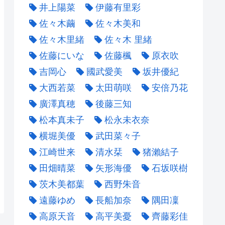
井上陽菜
伊藤有里彩
佐々木繭
佐々木美和
佐々木里緒
佐々木 里緒
佐藤にいな
佐藤楓
原衣吹
吉岡心
國武愛美
坂井優紀
大西若菜
太田萌咲
安倍乃花
廣澤真穂
後藤三知
松本真未子
松永未衣奈
横堀美優
武田菜々子
江崎世来
清水栞
猪瀨結子
田畑晴菜
矢形海優
石坂咲樹
茨木美都葉
西野朱音
遠藤ゆめ
長船加奈
隅田凜
高原天音
高平美憂
齊藤彩佳