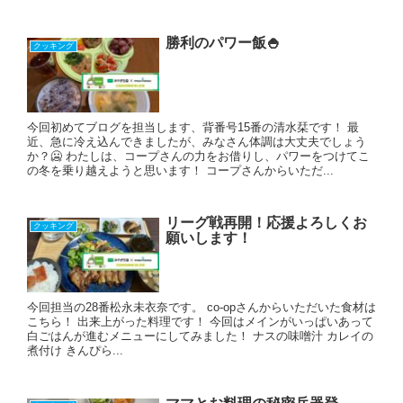
勝利のパワー飯🍚
クッキング
今回初めてブログを担当します、背番号15番の清水栞です！ 最
近、急に冷え込んできましたが、みなさん体調は大丈夫でしょう
か？🥶 わたしは、コープさんの力をお借りし、パワーをつけてこ
の冬を乗り越えようと思います！ コープさんからいただ...
リーグ戦再開！応援よろしくお
クッキング
願いします！
今回担当の28番松永未衣奈です。 co-opさんからいただいた食材は
こちら！ 出来上がった料理です！ 今回はメインがいっぱいあって
白ごはんが進むメニューにしてみました！ ナスの味噌汁 カレイの
煮付け きんぴら...